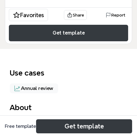
Favorites
Share
Report
Get template
Use cases
Annual review
About
Le modèle Périmètres DAF v2 est un outil
Get template
Free template
stratégique conçu pour les directeurs administratifs
et financiers (DAF) et les contrôleurs de gestion. Il