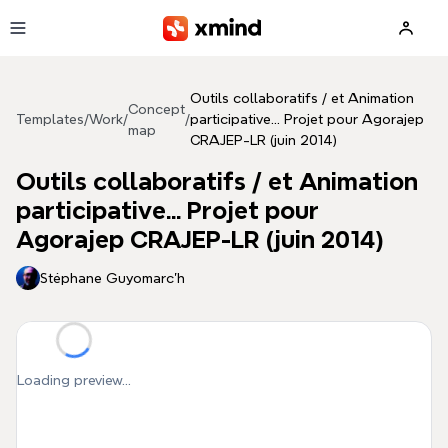
Skip to main content
Outils collaboratifs / et Animation
Concept
Templates
/
Work
/
/
participative... Projet pour Agorajep
map
CRAJEP-LR (juin 2014)
Outils collaboratifs / et Animation
participative... Projet pour
Agorajep CRAJEP-LR (juin 2014)
Stéphane Guyomarc'h
Loading preview...