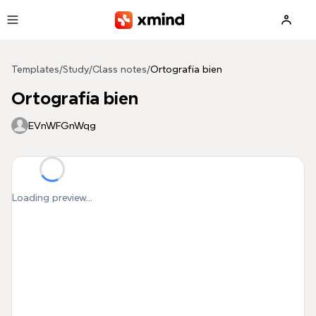
Skip to main content
Templates
/
Study
/
Class notes
/
Ortografía bien
Ortografía bien
EVnWFGnWqg
Loading preview...