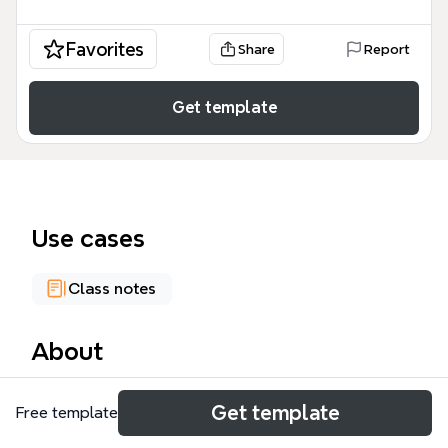
Favorites
Share
Report
Get template
Use cases
Class notes
About
El mapa mental 'Ortografía bien' es una guía visual
Get template
Free template
que cubre las reglas esenciales de ortografía del
español, incluyendo acentuación, diptongos, hiatos