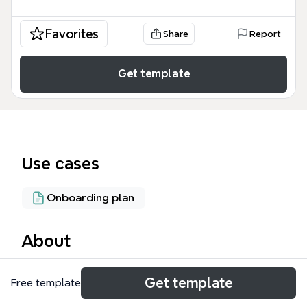
Favorites
Share
Report
Get template
Use cases
Onboarding plan
About
El mapa mental 'Orientaciones' de Xmind es una
Get template
Free template
plantilla de 315 nodos diseñada para planificar y
gestionar comunidades de práctica. Cubre 9 áreas