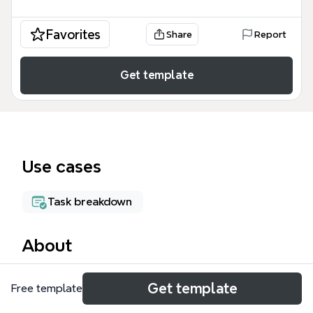
Favorites
Share
Report
Get template
Use cases
Task breakdown
About
La plantilla 'Organizar semana' de Xmind es un
Get template
Free template
mapa mental diseñado para docentes que
necesitan planificar y dar seguimiento a sus tareas