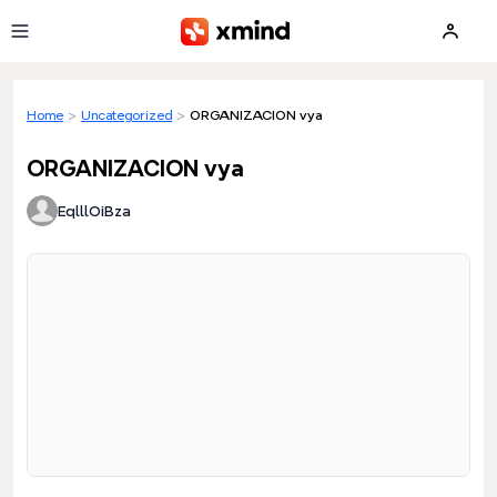
Skip to main content
Home
>
Uncategorized
>
ORGANIZACION vya
ORGANIZACION vya
EqlllOiBza
Loading preview...