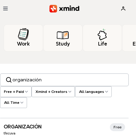
Skip to main content
Work
Study
Life
E
Search templates, tags…
Free + Paid
Xmind + Creators
All languages
All Time
Xmind Favorites
ORGANIZACIÓN
Free
thicuva