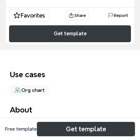
Favorites
Share
Report
Get template
Use cases
Org chart
About
Este mapa mental de organización, con más de 425
Get template
Free template
nodos, es una guía exhaustiva para estudiantes y
profesionales de administración que buscan