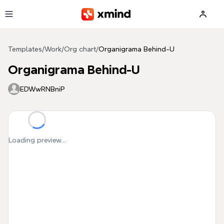
Skip to main content
Templates
/
Work
/
Org chart
/
Organigrama Behind-U
Organigrama Behind-U
EDWwRNBniP
Loading preview...