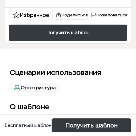
Избранное
Поделиться
Пожаловаться
Получить шаблон
Сценарии использования
Оргструктура
О шаблоне
The Org Optimization mind map template provides
Получить шаблон
Бесплатный шаблон
a comprehensive 260-node framework for
organizational optimization, covering Product, GTM,