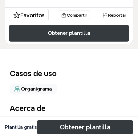
Favoritos
Compartir
Reportar
Obtener plantilla
Casos de uso
Organigrama
Acerca de
The Org Optimization mind map template provides
Obtener plantilla
Plantilla gratis
a comprehensive 260-node framework for
organizational optimization, covering Product, GTM,