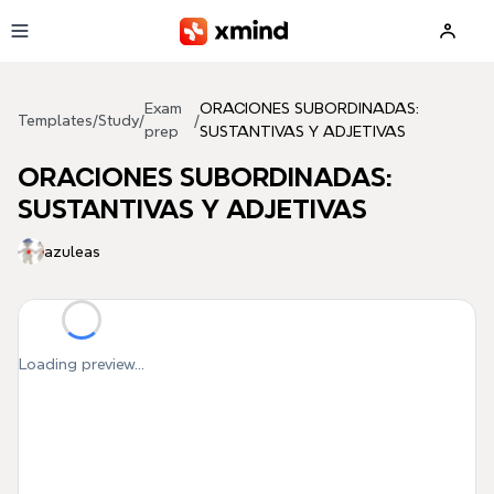
Skip to main content
Exam
ORACIONES SUBORDINADAS:
Templates
/
Study
/
/
prep
SUSTANTIVAS Y ADJETIVAS
ORACIONES SUBORDINADAS:
SUSTANTIVAS Y ADJETIVAS
azuleas
Loading preview...