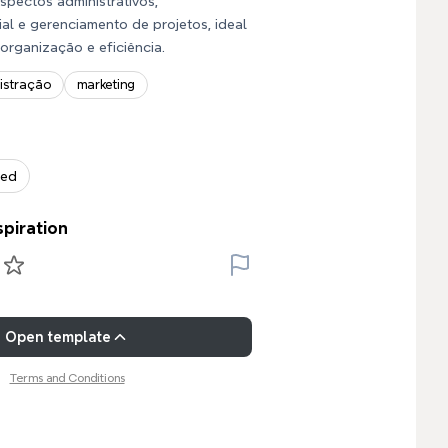
aspectos administrativos,
al e gerenciamento de projetos, ideal
rganização e eficiência.
istração
marketing
zed
spiration
Open template
Terms and Conditions