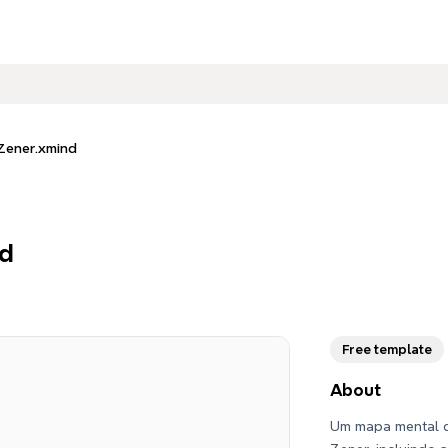
Zener.xmind
d
Free template
About
Um mapa mental 