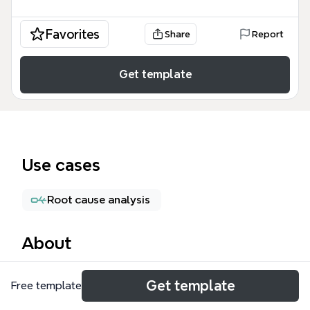
Favorites
Share
Report
Get template
Use cases
Root cause analysis
About
La carte mentale OHSAS 18801-2007 détaille les
Get template
Free template
exigences du référentiel OHSAS 18001 pour les
systèmes de management de la santé et de la