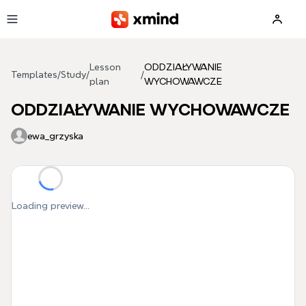
Skip to main content
Lesson
ODDZIAŁYWANIE
Templates
/
Study
/
/
plan
WYCHOWAWCZE
ODDZIAŁYWANIE WYCHOWAWCZE
ewa_grzyska
Loading preview...