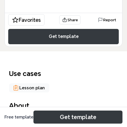
Favorites
Share
Report
Get template
Use cases
Lesson plan
About
Get template
Free template
Oddziaływanie wychowawcze to rozbudowana
mapa myśli (67 węzłów) przeznaczona dla