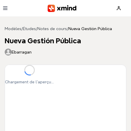
Aller au contenu principal
Modèles
/
Études
/
Notes de cours
/
Nueva Gestión Pública
Nueva Gestión Pública
Ebarragan
Chargement de l'aperçu...