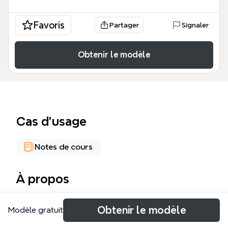
Favoris
Partager
Signaler
Obtenir le modèle
Cas d’usage
Notes de cours
À propos
La plantilla de mind map 'Nueva Gestión Pública'
Obtenir le modèle
Modèle gratuit
explora el origen, contexto y herramientas clave de
este paradigma administrativo. Con 19 nodos