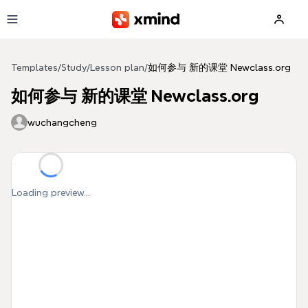
Skip to main content
Templates
/
Study
/
Lesson plan
/
如何参与 新的课堂 Newclass.org
如何参与 新的课堂 Newclass.org
wuchangcheng
Loading preview...