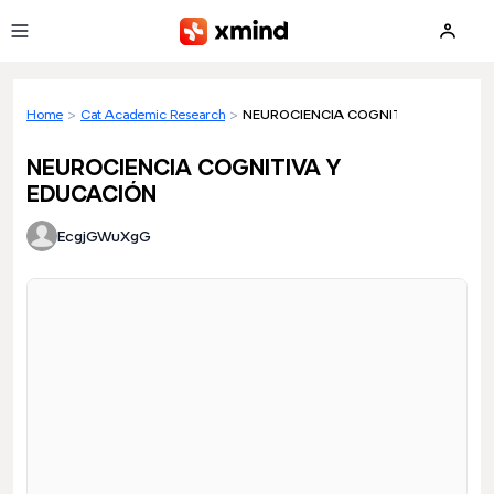
Skip to main content
Home
>
Cat Academic Research
>
NEUROCIENCIA COGNITIVA Y EDUCAC
NEUROCIENCIA COGNITIVA Y
EDUCACIÓN
EcgjGWuXgG
Loading preview...