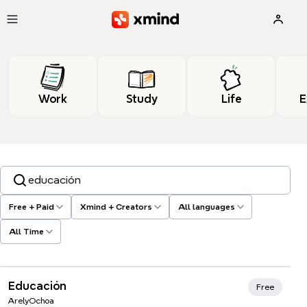
Skip to main content
Work
Study
Life
E
Search templates, tags…
Free + Paid
Xmind + Creators
All languages
All Time
Xmind Favorites
Educación
Free
ArelyOchoa