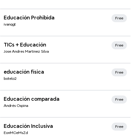
Xmind Favorites
Educación Prohibida
Free
ivanqgt
Xmind Favorites
TICs + Educación
Free
Jose Andres Martinez Silva
Xmind Favorites
educación física
Free
botelo2
Educación comparada
Free
Andrés Ospina
Educación Inclusiva
Free
EonMCeMsZd