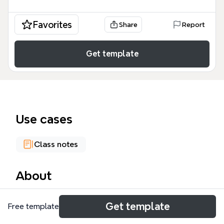
Favorites
Share
Report
Get template
Use cases
Class notes
About
El mapa mental 'NARRACIÓN Y DESCRIPCIÓN' es
Get template
Free template
una guía didáctica de 106 nodos que cubre las
formas de expresión escrita (descripción, narración,