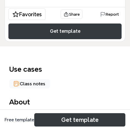
Favorites
Share
Report
Get template
Use cases
Class notes
About
Cette carte mentale Napoléon, conçue pour les
Get template
Free template
élèves de CM2, couvre la vie et l'œuvre de Napoléon
Bonaparte à travers 5 branches principales et 52