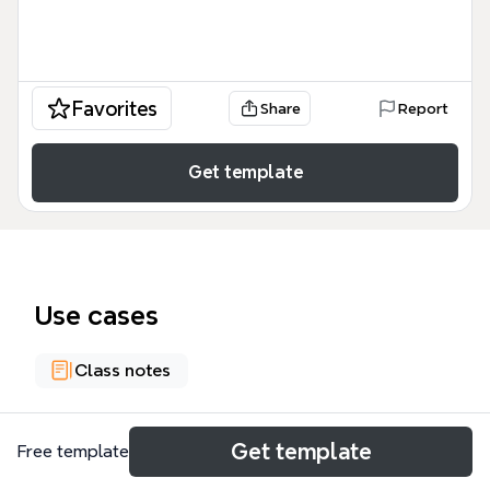
Favorites
Share
Report
Get template
Use cases
Class notes
About
Get template
Free template
このMySQLによるDB操作のマインドマップテンプレ