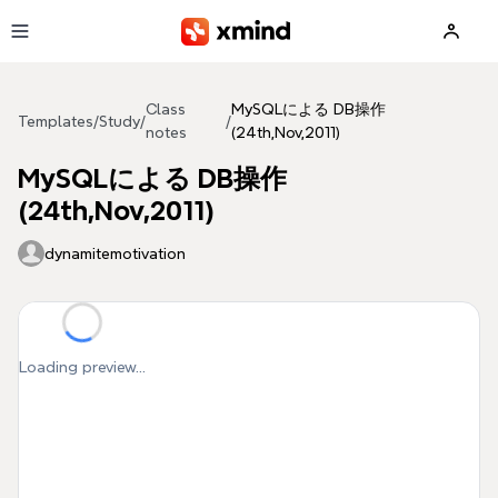
Skip to main content
Class
MySQLによる DB操作
Templates
/
Study
/
/
notes
(24th,Nov,2011)
MySQLによる DB操作
(24th,Nov,2011)
dynamitemotivation
Loading preview...