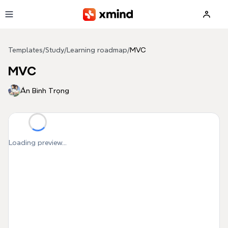
Skip to main content
Templates
/
Study
/
Learning roadmap
/
MVC
MVC
Án Bình Trọng
Loading preview...