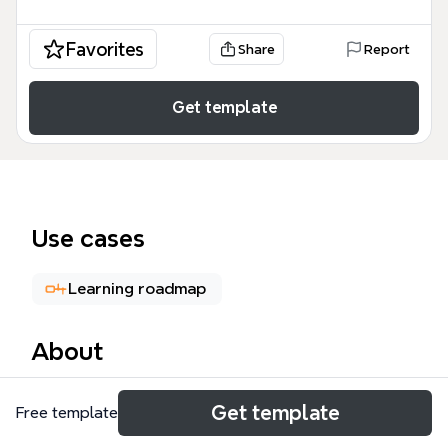
Favorites
Share
Report
Get template
Use cases
Learning roadmap
About
Mô hình MVC (Model-View-Controller) là một kiến
Get template
Free template
trúc phần mềm phổ biến, được sử dụng rộng rãi
trong phát triển ứng dụng web và desktop. Sơ đồ tư