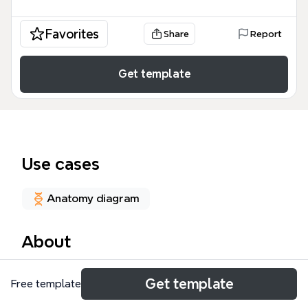
Favorites
Share
Report
Get template
Use cases
Anatomy diagram
About
La mappa mentale 'Muscoli della Coscia' è un
Get template
Free template
atlante anatomico dettagliato con 176 nodi, pensato
per studenti di medicina e professionisti sanitari.