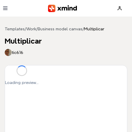
Skip to main content
Templates
/
Work
/
Business model canvas
/
Multiplicar
Multiplicar
tic616
Loading preview...