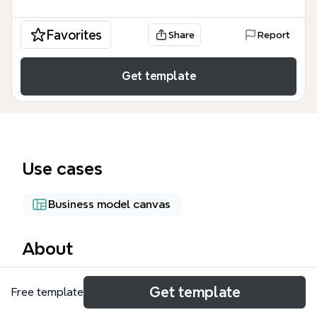
Favorites
Share
Report
Get template
Use cases
Business model canvas
About
El mapa mental 'Multiplicar' es una plantilla de
Get template
Free template
Xmind diseñada para consultores y profesionales
de servicios que buscan escalar sus ingresos más