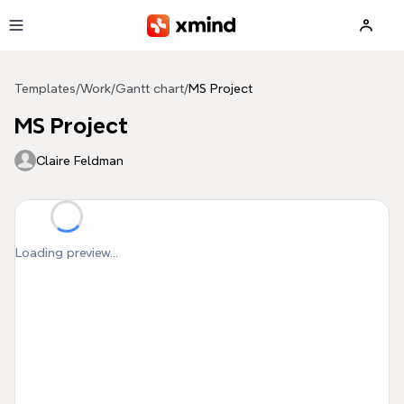
Skip to main content
Templates
/
Work
/
Gantt chart
/
MS Project
MS Project
Claire Feldman
Loading preview...