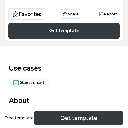
Favorites
Share
Report
Get template
Use cases
Gantt chart
About
La carte mentale MS Project, conçue pour les chefs
Get template
Free template
de projet et planificateurs, couvre 42 nœuds
répartis en trois branches principales : « mettre en