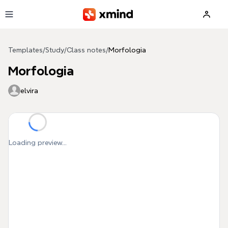
Skip to main content
Templates
/
Study
/
Class notes
/
Morfologia
Morfologia
elvira
Loading preview...