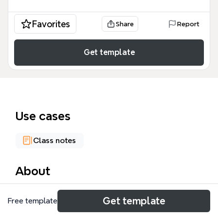
Favorites
Share
Report
Get template
Use cases
Class notes
About
A Morfologia mind map template organiza os
Get template
Free template
principais conceitos da morfologia da língua
portuguesa em 5 ramos principais e 38 nós. Inclui