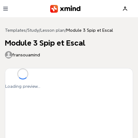
Skip to main content
Templates
/
Study
/
Lesson plan
/
Module 3 Spip et Escal
Module 3 Spip et Escal
fransouamind
Loading preview...