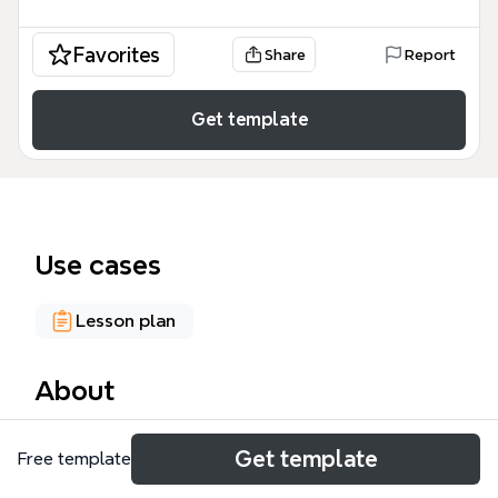
Favorites
Share
Report
Get template
Use cases
Lesson plan
About
Ce template Xmind, intitulé « Module 3 Spip et Escal
Get template
Free template
», est un guide complet destiné aux formateurs et
aux utilisateurs de SPIP souhaitant maîtriser