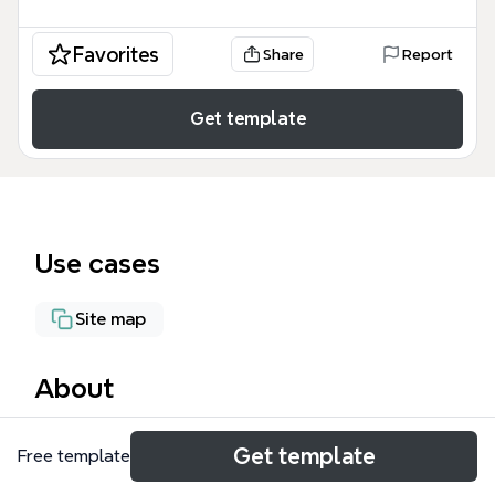
Favorites
Share
Report
Get template
Use cases
Site map
About
Het Mobiel portal mindmap van KPN biedt een
Get template
Free template
overzichtelijke structuur met 189 nodes, verdeeld
over 12 hoofdcategorieën zoals 'Internet',