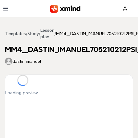
Skip to main content
Lesson
Templates
/
Study
/
/
MM4__DASTIN_IMANUEL705210212PSI_
plan
MM4__DASTIN_IMANUEL705210212PSI
dastin imanuel
Loading preview...