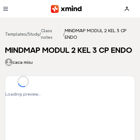
Skip to main content
Class
MINDMAP MODUL 2 KEL 3 CP
Templates
/
Study
/
/
notes
ENDO
MINDMAP MODUL 2 KEL 3 CP ENDO
caca misu
Loading preview...