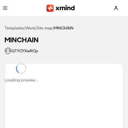
Skip to main content
Templates
/
Work
/
Site map
/
MINCHAIN
MINCHAIN
QTfCYXwRCp
Loading preview...