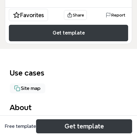
Favorites
Share
Report
Get template
Use cases
Site map
About
El mapa mental MINCHAIN es una plantilla de Xmind
Get template
Free template
que mapea la arquitectura de nodos y aplicaciones
de una red blockchain empresarial, con más de 67