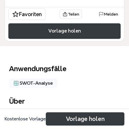
Favoriten
Teilen
Melden
Vorlage holen
Anwendungsfälle
SWOT-Analyse
Über
The McKinsey 7-S Framework mind map template
Vorlage holen
Kostenlose Vorlage
breaks down the classic management model into
seven interdependent elements: Strategy, Structure,