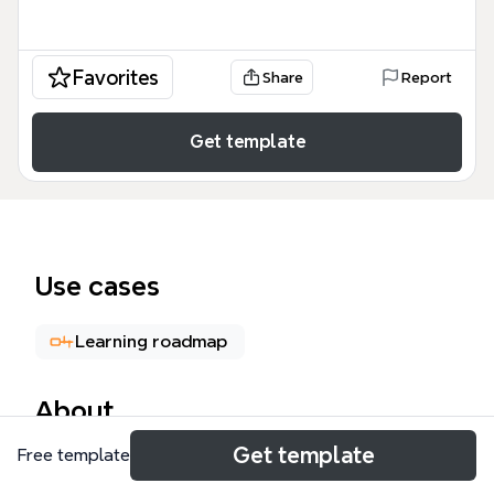
Favorites
Share
Report
Get template
Use cases
Learning roadmap
About
Get template
Free template
この「読書 MBAマネジメント・ブック」マインドマ
ップは、MBAの全体像を把握し経営の基本を学ぶた