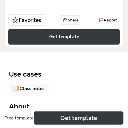
Favorites
Share
Report
Get template
Use cases
Class notes
About
Get template
Free template
Questa matrice della geografia di un paese è uno
strumento didattico e analitico strutturato che