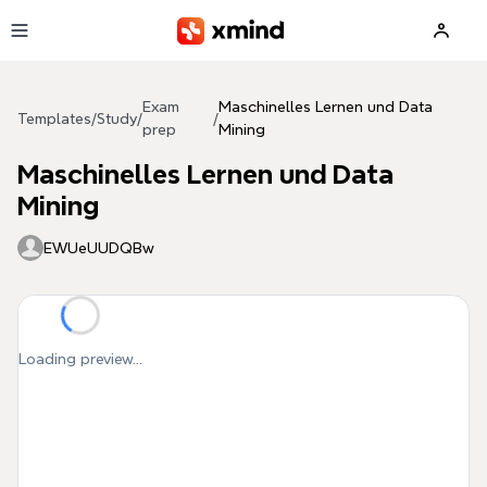
Skip to main content
Exam
Maschinelles Lernen und Data
Templates
/
Study
/
/
prep
Mining
Maschinelles Lernen und Data
Mining
EWUeUUDQBw
Loading preview...