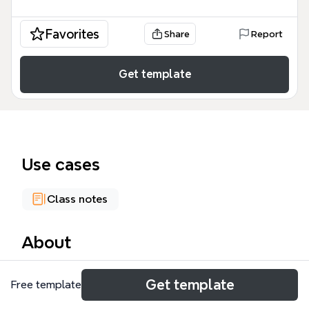
Favorites
Share
Report
Get template
Use cases
Class notes
About
Tato mind mapa o Marii Terezii pokrývá 55 uzlů
Get template
Free template
rozdělených do pěti hlavních větví: Důležité, Dětství,
Potomci, První léta vlády a Sňatková politika Marie