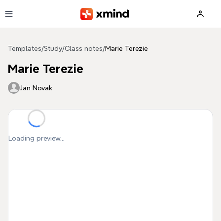
Skip to main content
Templates
/
Study
/
Class notes
/
Marie Terezie
Marie Terezie
Jan Novak
Loading preview...