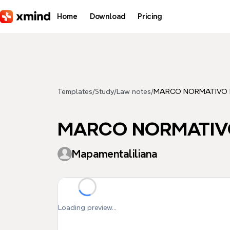
Skip to main content
Home
Download
Pricing
Templates
/
Study
/
Law notes
/
MARCO NORMATIVO D
MARCO NORMATIVO
Mapamentaliliana
Loading preview...