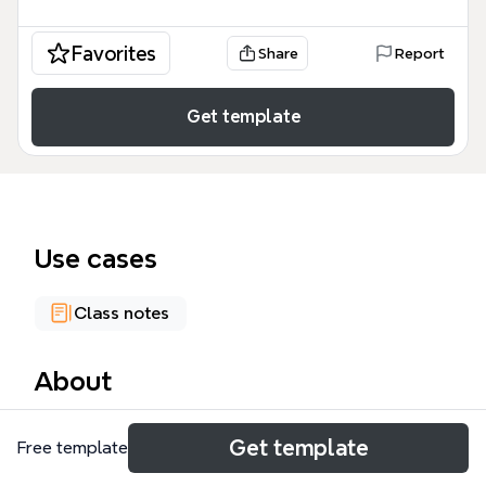
Favorites
Share
Report
Get template
Use cases
Class notes
About
O template 'Mapa História das RI' oferece uma
Get template
Free template
análise detalhada da história das relações
internacionais entre 1648 e 1914, cobrindo 68 nós