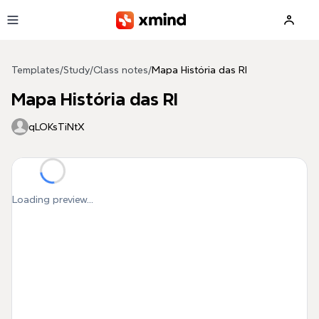
Skip to main content
Templates
/
Study
/
Class notes
/
Mapa História das RI
Mapa História das RI
qLOKsTiNtX
Loading preview...