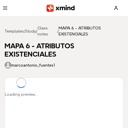
Skip to main content
Class
MAPA 6 - ATRIBUTOS
Templates
/
Study
/
/
notes
EXISTENCIALES
MAPA 6 - ATRIBUTOS
EXISTENCIALES
marcoantonio_fuentes1
Loading preview...