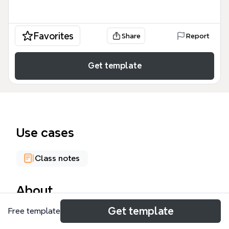
Favorites
Share
Report
Get template
Use cases
Class notes
About
Get template
Free template
Este Mapa 2 Claudia Gallardo Ramirez es una guía
académica exhaustiva que analiza la influencia de la