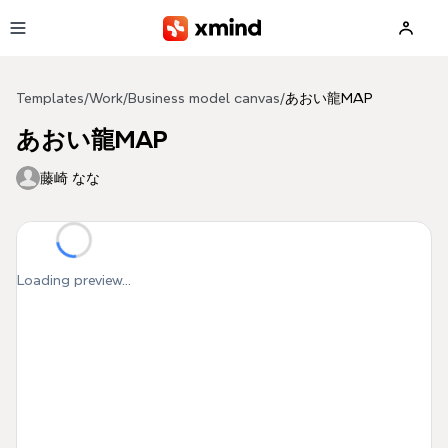
Skip to main content
Templates
/
Work
/
Business model canvas
/
あおい龍MAP
あおい龍MAP
藤崎 なな
Loading preview...