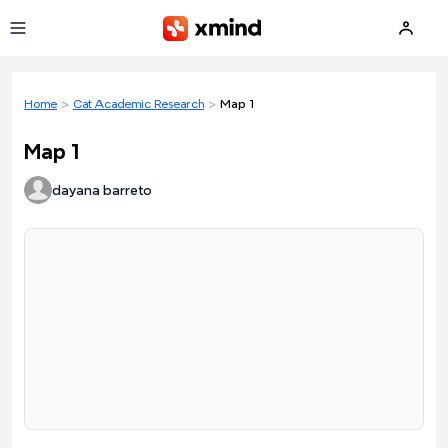
Skip to main content
Home
>
Cat Academic Research
>
Map 1
Map 1
dayana barreto
Loading preview...