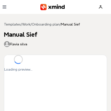
Skip to main content
Templates
/
Work
/
Onboarding plan
/
Manual Sief
Manual Sief
Flavia silva
Loading preview...