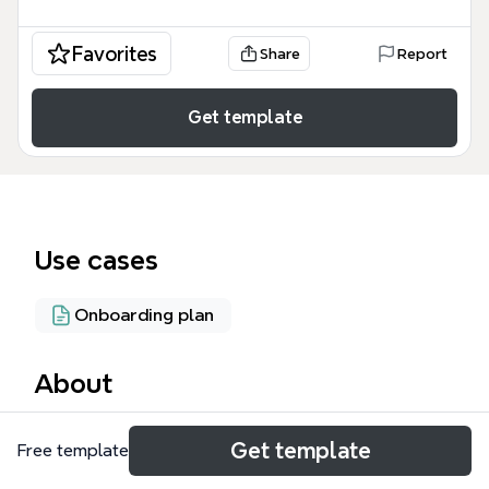
Favorites
Share
Report
Get template
Use cases
Onboarding plan
About
O Manual do Sistema SIEF por Perfil (v 1.3) é um guia
Get template
Free template
completo que detalha o uso do Sistema Integrado
de Ensino Fiocruz (SIEF) para cinco perfis de usuário: