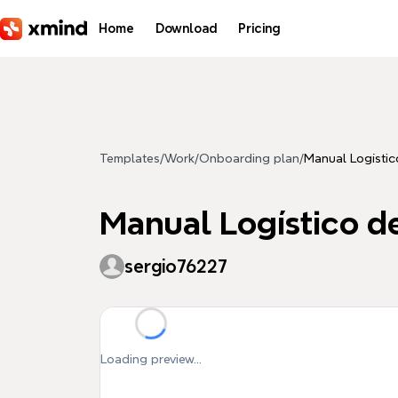
Skip to main content
Home
Download
Pricing
Templates
/
Work
/
Onboarding plan
/
Manual Logístic
Manual Logístico de
sergio76227
Loading preview...