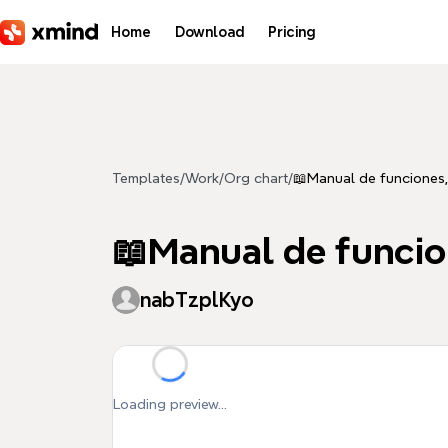
Skip to main content
Home
Download
Pricing
Templates
/
Work
/
Org chart
/
📖Manual de funciones,
📖Manual de funcio
nabTzplKyo
Loading preview...