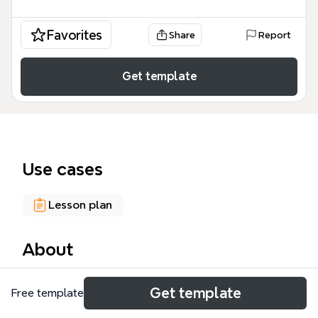
Favorites
Share
Report
Get template
Use cases
Lesson plan
About
El mind map 'MANEJO DE GRUPOS' es una guía
Get template
Free template
docente de 111 nodos que cubre elementos clave
para la gestión eficaz de grupos en el aula. Incluye