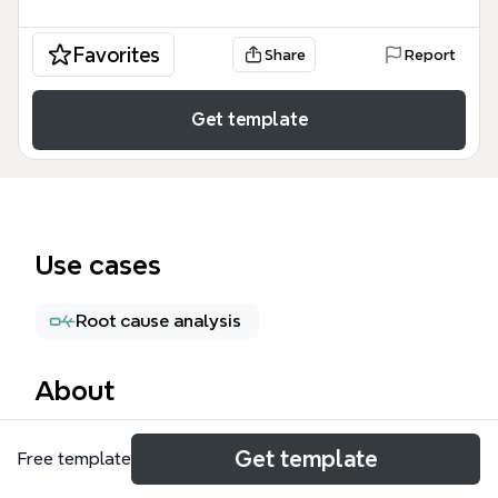
Favorites
Share
Report
Get template
Use cases
Root cause analysis
About
El mapa mental 'MAL USO DE LA PC' de Xmind
Get template
Free template
aborda los problemas físicos y sociales derivados
del uso excesivo o inadecuado del ordenador.