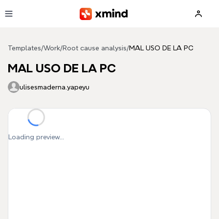
Skip to main content
Templates
/
Work
/
Root cause analysis
/
MAL USO DE LA PC
MAL USO DE LA PC
ulisesmaderna.yapeyu
Loading preview...