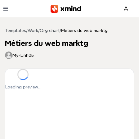
Skip to main content
Templates
/
Work
/
Org chart
/
Métiers du web marktg
Métiers du web marktg
My-Linh05
Loading preview...