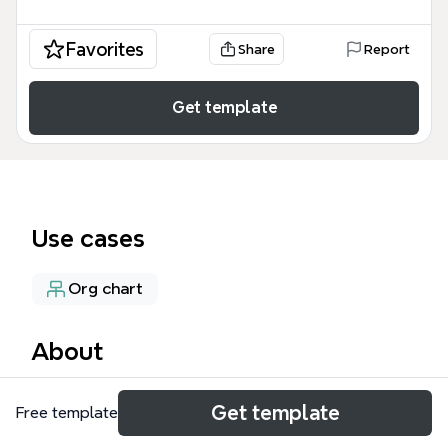
Favorites
Share
Report
Get template
Use cases
Org chart
About
La mind map « Métiers du web marktg » répertorie 8
Get template
Free template
rôles clés du marketing digital, de Community
Manager à Spécialiste e-mailing, avec leurs missions