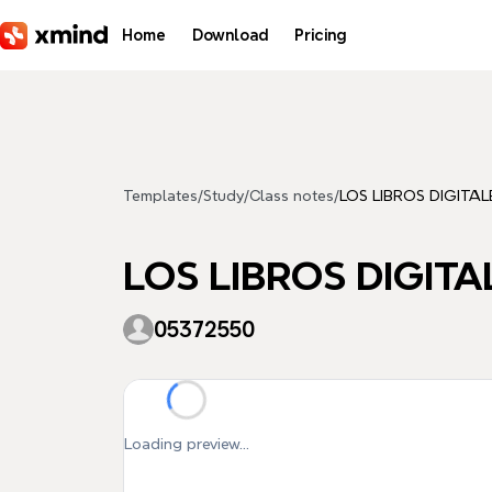
Skip to main content
Home
Download
Pricing
Templates
/
Study
/
Class notes
/
LOS LIBROS DIGITA
LOS LIBROS DIGIT
05372550
Loading preview...